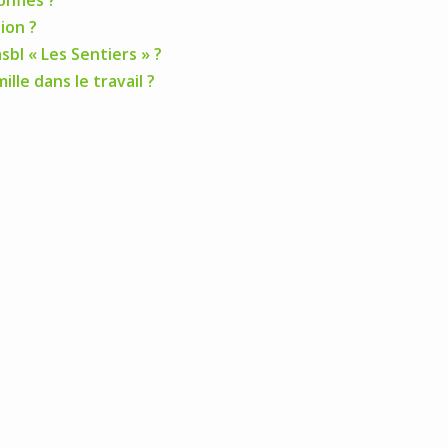
onfiés ?
ion ?
asbl « Les Sentiers » ?
ille dans le travail ?